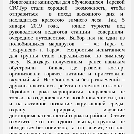
Новогодние каникулы для обучающихся Тарской
СЮТур стали хорошей возможность, чтобы
отправиться в поход выходного дня и
насладиться красотою зимнего леса. Так, 5
января 2019 года, юные туристы под
руководством педагогов станции совершили
очередное путешествие. Выбор пал на один из
полюбившихся маршрутов — «г. Тара- с.
Чекрушево- г. Тара». Непростым испытанием
для группы стало передвижение по зимнему
лесу. Благодаря полученным ранее навыкам
обустроили бивак, где развели костер,
организовали горячее питание и приготовили
вкусный чай. Не обошлось и без развлечений –
дружно покатались ребята со снежного склона.
Подобного рода мероприятия направлены не
только на оздоровление и возобновление сил, но
и на активное познание окружающей среды,
охрану природы, изучение
достопримечательностей города и района. Стоит
отметить, что ни одного выхода группы не
обходиться без новичков, а это значит, что нас,
неравнодушных к дороге, красоте окружающего