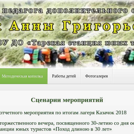
Методическая копилка
Работы детей
Фотогалерея
Сценарии мероприятий
отчетного мероприятия по итогам лагеря Казачок 2018
торжественного вечера, посвященного 30-летию со дня о
танции юных туристов «Поход длиною в 30 лет»